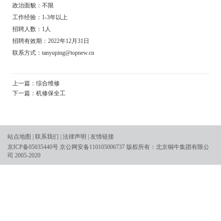
政治面貌：不限
工作经验：1-3年以上
招聘人数：1人
招聘有效期：2022年12月31日
联系方式：tanyuping@topnew.cn
上一篇：
综合维修
下一篇：
机修保全工
站点地图
|
联系我们
|
法律声明
|
友情链接
京ICP备05035440号
京公网安备110105006737
版权所有：北京铜牛集团有限公
司 2005-2020