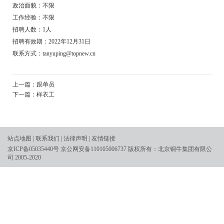
政治面貌：不限
工作经验：不限
招聘人数：1人
招聘有效期：2022年12月31日
联系方式：tanyuping@topnew.cn
上一篇：
跟单员
下一篇：
样衣工
站点地图
|
联系我们
|
法律声明
|
友情链接
京ICP备05035440号
京公网安备110105006737
版权所有：北京铜牛集团有限公
司 2005-2020