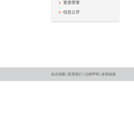
资质荣誉
信息公开
站点地图
|
联系我们
|
法律声明
|
友情链接