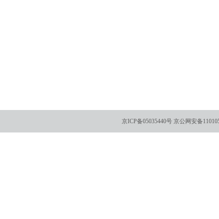
京ICP备05035440号
京公网安备110105