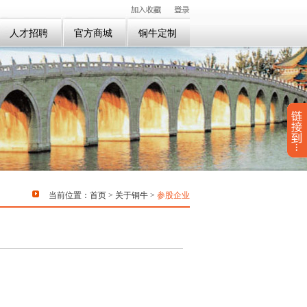
人才招聘
官方商城
铜牛定制
当前位置：
首页
>
关于铜牛
>
参股企业