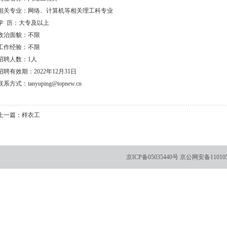
相关专业：网络、计算机等相关理工科专业
学 历：大专及以上
政治面貌：不限
工作经验：不限
招聘人数：1人
招聘有效期：2022年12月31日
联系方式：tanyuping@topnew.cn
上一篇：
样衣工
京ICP备05035440号
京公网安备110105