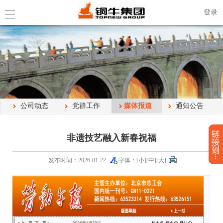
登录
公司动态
党群工作
媒体报道
通知公告
非遗技艺融入新春祝福
发布时间：2026-01-22
字体：[
小
][
中
][
大
]