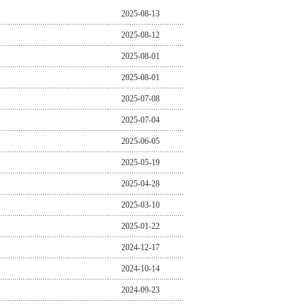
2025-08-13
2025-08-12
2025-08-01
2025-08-01
2025-07-08
2025-07-04
2025-06-05
2025-05-19
2025-04-28
2025-03-10
2025-01-22
2024-12-17
2024-10-14
2024-09-23